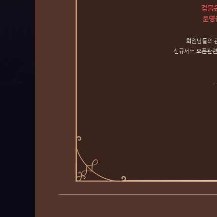
검붉은
운명
회원님들의
신규서버
오픈관