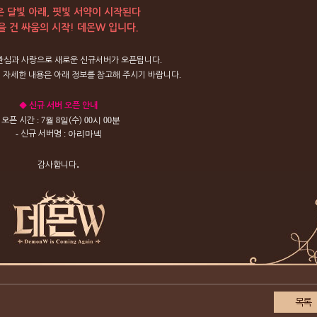
 달빛 아래, 핏빛 서약이 시작된다
을 건 싸움의 시작! 데몬W 입니다.
.
관심과
사랑으로
새로운
신규서버가
오픈됩니다
.
련
자세한
내용은
아래
정보를
참고해
주시기
바랍니다
◆
신규
서버
오픈
안내
-
: 7월
8일
00시 00분
오픈
시간
(수)
-
: 아리마넥
신규
서버명
.
감사합니다
목록